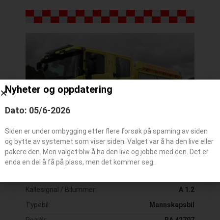
Nyheter og oppdatering
Dato: 05/6-2026
Siden er under ombygging etter flere forsøk på spaming av siden
og bytte av systemet som viser siden. Valget var å ha den live eller
pakere den. Men valget blw å ha den live og jobbe med den. Det er
enda en del å få på plass, men det kommer seg.
Kallesignal / Bilummer:
A 1.2
Typebil:
Mannskapsbil
Reg Nr:
RA 42797