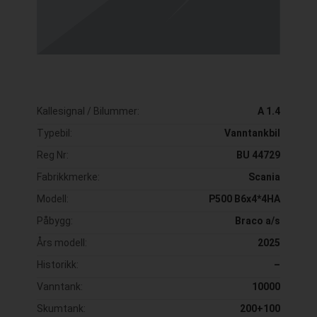
Kallesignal / Bilummer:
A 1.4
Typebil:
Vanntankbil
Reg Nr:
BU 44729
Fabrikkmerke:
Scania
Modell:
P500 B6x4*4HA
Påbygg:
Braco a/s
Års modell:
2025
Historikk:
–
Vanntank:
10000
Skumtank:
200+100