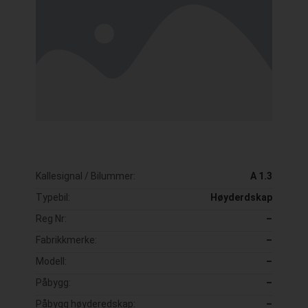
Kallesignal / Bilummer:
A 1.3
Typebil:
Høyderdskap
Reg Nr:
–
Fabrikkmerke:
–
Modell:
–
Påbygg:
–
Påbygg høyderedskap:
–