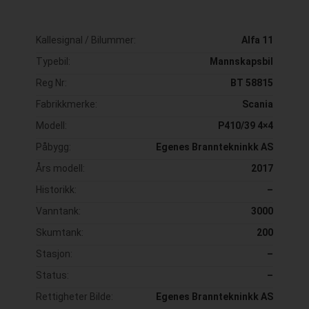
Kallesignal / Bilummer:
Alfa 11
Typebil:
Mannskapsbil
Reg Nr:
BT 58815
Fabrikkmerke:
Scania
Modell:
P410/39 4×4
Påbygg:
Egenes Branntekninkk AS
Års modell:
2017
Historikk:
–
Vanntank:
3000
Skumtank:
200
Stasjon:
–
Status:
–
Rettigheter Bilde:
Egenes Branntekninkk AS