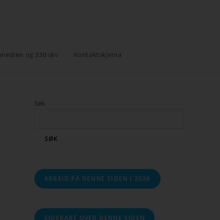
enesten og 330 skv
Kontaktskjema
Søk
SØK
ARBEID PÅ DENNE SIDEN I 2026
SIDEKART OVER DENNE SIDEN