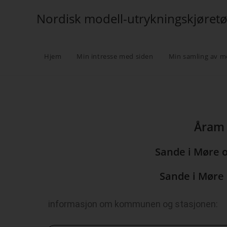
Nordisk modell-utrykningskjøret
Hjem
Min intresse med siden
Min samling av m
Åram 
Sande i Møre 
Sande i Mør
informasjon om kommunen og stasjonen: