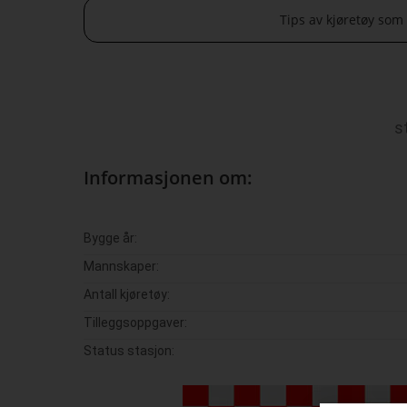
Tips av kjøretøy som
s
Informasjonen om:
Bygge år:
Mannskaper:
Antall kjøretøy:
Tilleggsoppgaver:
Status stasjon: