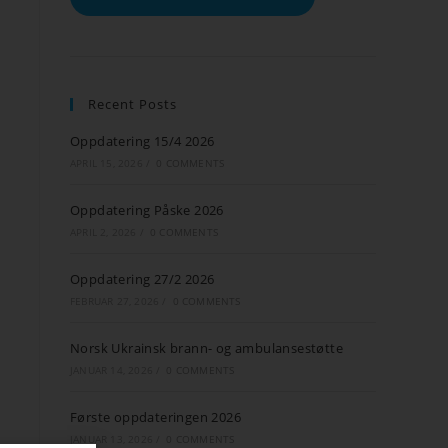
Recent Posts
Oppdatering 15/4 2026
APRIL 15, 2026
/
0 COMMENTS
Oppdatering Påske 2026
APRIL 2, 2026
/
0 COMMENTS
Oppdatering 27/2 2026
FEBRUAR 27, 2026
/
0 COMMENTS
Norsk Ukrainsk brann- og ambulansestøtte
JANUAR 14, 2026
/
0 COMMENTS
Første oppdateringen 2026
JANUAR 13, 2026
/
0 COMMENTS