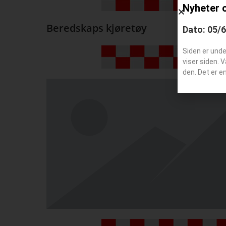
Nyheter 
Beredskaps kjøretøy
Dato: 05/
Siden er und
viser siden. 
den. Det er e