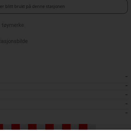
 er blitt brukt på denne stasjonen
tøymerke
tasjonsbilde
–
–
–
–
–