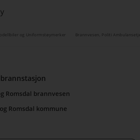
øy
odellbiler og Uniformstøymerker
Brannvesen, Politi Ambulansetj
brannstasjon
og Romsdal brannvesen
e og Romsdal kommune