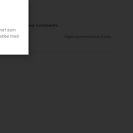
Recent Comments
emet som
g jobbe med
Ingen kommentarer å vise.