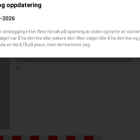
og oppdatering
6-2026
er ombygging etter flere forsøk på spaming av siden og bytte av syst
Valget var å ha den live eller pakere den. Men valget blw å ha den live o
nda en del å få på plass, men det kommer seg.
Lorem ipsum dolor sit amet, consectetur adipiscing elit. Ut
elit tellus, luctus nec ullamcorper mattis, pulvinar dapibus
leo.