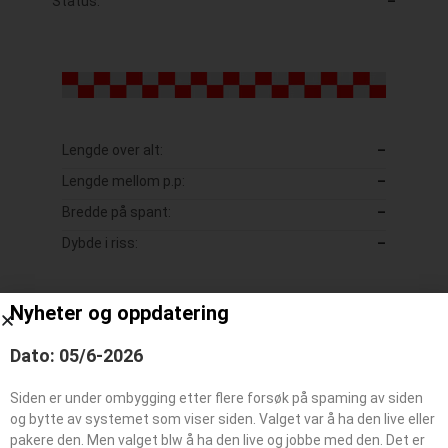
Status:
–
Lengde over alt:
–
Lengde mellom p.p:
–
Bredde på spant:
–
Dybde i riss:
–
Nyheter og oppdatering
Dato: 05/6-2026
Siden er under ombygging etter flere forsøk på spaming av siden
og bytte av systemet som viser siden. Valget var å ha den live eller
pakere den. Men valget blw å ha den live og jobbe med den. Det er