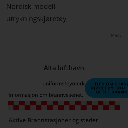
Nordisk modell-
utrykningskjøretøy
Meny
Alta lufthavn
uniformstoymerke
TIPS OM STAS
KJØRETØY SOM 
DETTE BRANN
Informasjon om brannvesenet.
Aktive Brannstasjoner og steder