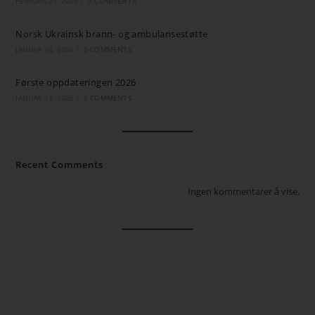
FEBRUAR 27, 2026
/
0 COMMENTS
Norsk Ukrainsk brann- og ambulansestøtte
JANUAR 14, 2026
/
0 COMMENTS
Første oppdateringen 2026
JANUAR 13, 2026
/
0 COMMENTS
Recent Comments
Ingen kommentarer å vise.