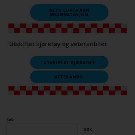
ALTA LUFTHAVN
BRANNSTASJON
Utskiftet kjøretøy og veteranbiler
UTSKIFTET KJØRETØY
VETERANBIL
Søk
SØK