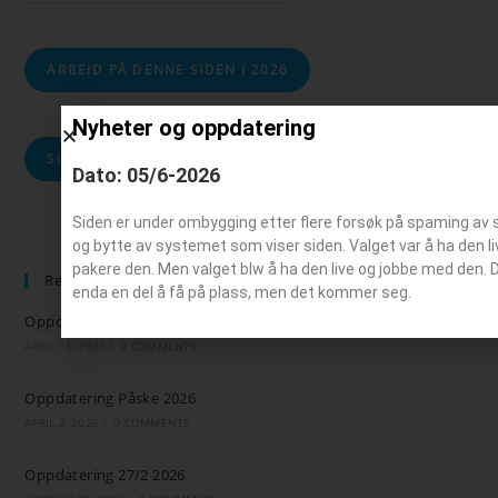
ARBEID PÅ DENNE SIDEN I 2026
Nyheter og oppdatering
SIDEKART OVER DENNE SIDEN
Dato: 05/6-2026
Siden er under ombygging etter flere forsøk på spaming av 
og bytte av systemet som viser siden. Valget var å ha den liv
pakere den. Men valget blw å ha den live og jobbe med den. 
Recent Posts
enda en del å få på plass, men det kommer seg.
Oppdatering 15/4 2026
APRIL 15, 2026
/
0 COMMENTS
Oppdatering Påske 2026
APRIL 2, 2026
/
0 COMMENTS
Oppdatering 27/2 2026