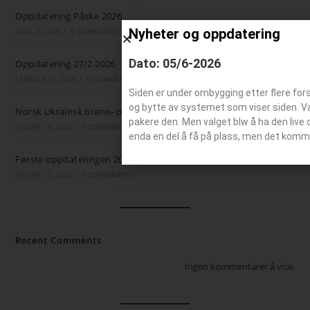
Oppdatering Påske 2026
Nyheter og oppdatering
APRIL 2, 2026
/
0 COMMENTS
Dato: 05/6-2026
Oppdatering 27/2 2026
FEBRUAR 27, 2026
/
0 COMMENTS
Siden er under ombygging etter flere for
og bytte av systemet som viser siden. Valg
Norsk Ukrainsk brann- og ambulansestøtte
pakere den. Men valget blw å ha den live 
JANUAR 14, 2026
/
0 COMMENTS
enda en del å få på plass, men det komm
Første oppdateringen 2026
JANUAR 13, 2026
/
0 COMMENTS
Recent Comments
Ingen kommentarer å vise.