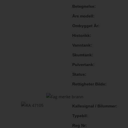
Betegnelse
Års modell
Ombygget År
Historikk
Vanntank
Skumtank
Pulvertank
Status
Rettigheter Bilde
Kallesignal / Bilummer
Typebil
Reg Nr