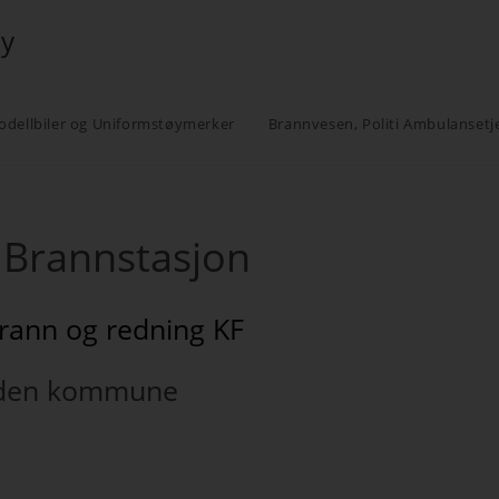
øy
odellbiler og Uniformstøymerker
Brannvesen, Politi Ambulansetj
 Brannstasjon
rann og redning KF
den kommune