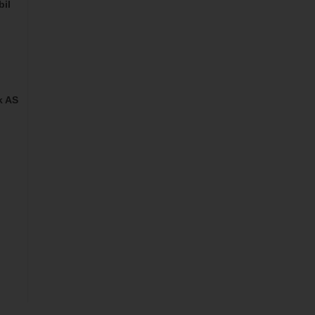
bil
k AS