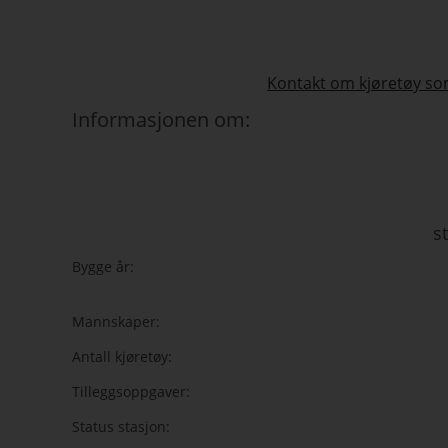
Kontakt om kjøretøy som
Informasjonen om:
s
Bygge år:
Mannskaper:
Antall kjøretøy:
Tilleggsoppgaver:
Status stasjon: