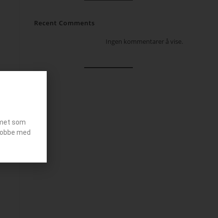
Recent Comments
Ingen kommentarer å vise.
emet som
g jobbe med