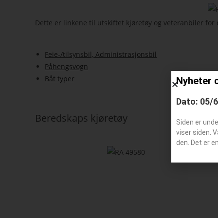
Dette er linkene til utskiftet kjøretøy og veteranbiler f
Feie-/tilsynsbil, Administrasjonsbil
Påhengsvogn
Båt typer
Nyheter 
Dato: 05/
Beredskaps kjøretøy
Siden er und
viser siden. 
den. Det er e