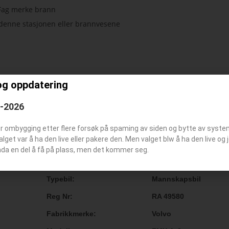
or denne stasjonen eller brannvesene
og oppdatering
6-2026
er ombygging etter flere forsøk på spaming av siden og bytte av syst
Valget var å ha den live eller pakere den. Men valget blw å ha den live o
nda en del å få på plass, men det kommer seg.
Kallesignal / Bilummer
Ø 1.1
Typebil
Mannskapsbil
Reg Nr
RA 49580
Fabrikkmerke
Volvo