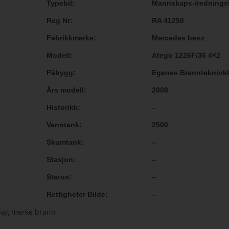
Typebil
Mannskaps-/rednings
Reg Nr
RA 41250
Fabrikkmerke
Mercedes benz
Modell
Atego 1226F/36 4×2
Påbygg
Egenes Brannteknink
Års modell
2008
Historikk
–
Vanntank
2500
Skumtank
–
Stasjon
–
Status
–
Rettigheter Bilde
–