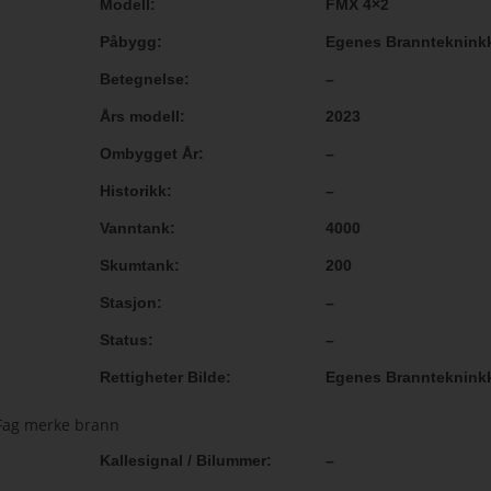
Modell
FMX 4×2
Påbygg
Egenes Brannteknink
Betegnelse
–
Års modell
2023
Ombygget År
–
Historikk
–
Vanntank
4000
Skumtank
200
Stasjon
–
Status
–
Rettigheter Bilde
Egenes Brannteknink
Kallesignal / Bilummer
–