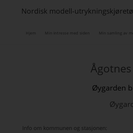
Nordisk modell-utrykningskjøret
Hjem
Min intresse med siden
Min samling av m
Ågotnes
Øygarden b
Øygar
Info om kommunen og stasjonen: