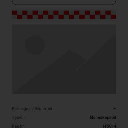
Kallesignal / Bilummer:
–
Typebil:
Mannskapsbil
Reg Nr:
H 5814