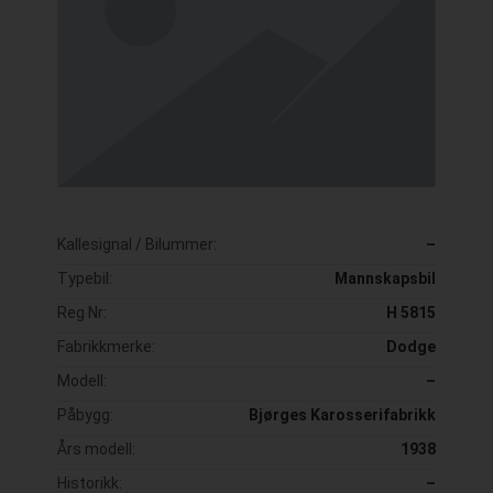
Kallesignal / Bilummer:
–
Typebil:
Mannskapsbil
Reg Nr:
H 5815
Fabrikkmerke:
Dodge
Modell:
–
Påbygg:
Bjørges Karosserifabrikk
Års modell:
1938
Historikk:
–