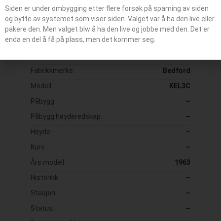
Siden er under ombygging etter flere forsøk på spaming av siden
og bytte av systemet som viser siden. Valget var å ha den live eller
Kallesignal / Bilummer:
–
pakere den. Men valget blw å ha den live og jobbe med den. Det er
enda en del å få på plass, men det kommer seg.
Typebil:
Høyderdskap
Reg Nr:
H 5816
Fabrikkmerke:
Bedford
Modell:
KEL3C
Påbygg:
–
Påbygg høyderedskap:
–
Høyde:
–
Kurv:
–
Års modell:
1963
Historikk:
–
Stasjon:
–
Status:
–