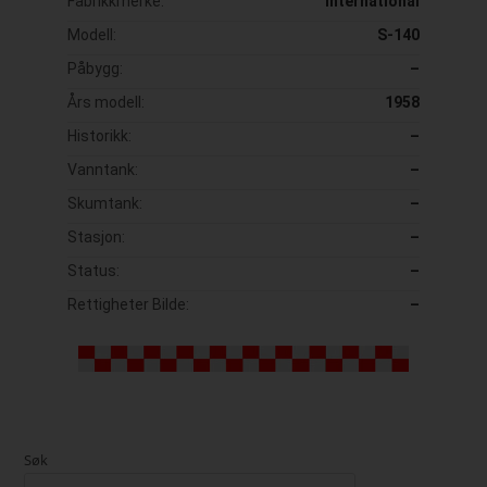
Fabrikkmerke:
International
Modell:
S-140
Påbygg:
–
Års modell:
1958
Historikk:
–
Vanntank:
–
Skumtank:
–
Stasjon:
–
Status:
–
Rettigheter Bilde:
–
Søk