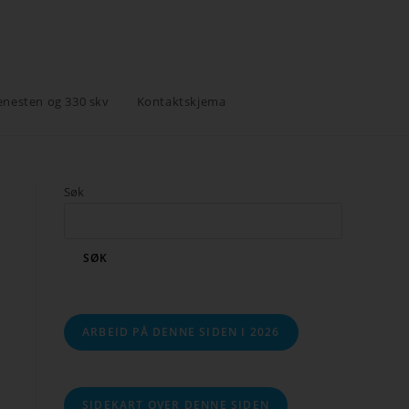
enesten og 330 skv
Kontaktskjema
Søk
SØK
ARBEID PÅ DENNE SIDEN I 2026
SIDEKART OVER DENNE SIDEN