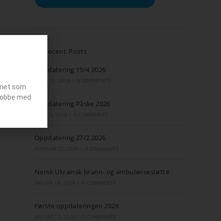
Recent Posts
Oppdatering 15/4 2026
APRIL 15, 2026
/
0 COMMENTS
emet som
g jobbe med
Oppdatering Påske 2026
APRIL 2, 2026
/
0 COMMENTS
Oppdatering 27/2 2026
FEBRUAR 27, 2026
/
0 COMMENTS
Norsk Ukrainsk brann- og ambulansestøtte
JANUAR 14, 2026
/
0 COMMENTS
Første oppdateringen 2026
JANUAR 13, 2026
/
0 COMMENTS