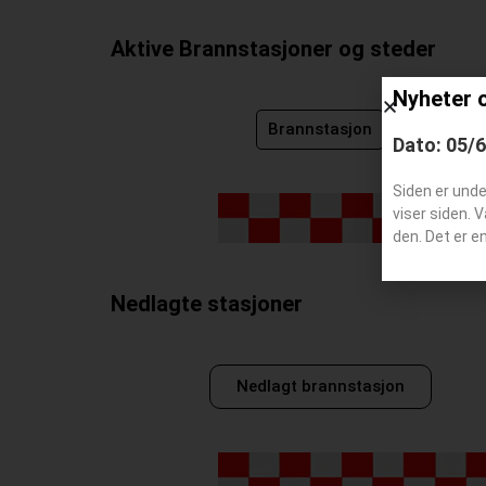
Aktive Brannstasjoner og steder
Nyheter 
Brannstasjon
Dato: 05/
Siden er und
viser siden. 
den. Det er e
Nedlagte stasjoner
Nedlagt brannstasjon