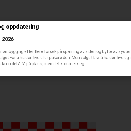
og oppdatering
Brannstasjon
6-2026
er ombygging etter flere forsøk på spaming av siden og bytte av syst
Valget var å ha den live eller pakere den. Men valget blw å ha den live o
nda en del å få på plass, men det kommer seg.