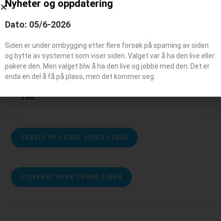
Nyheter og oppdatering
Dato: 05/6-2026
Siden er under ombygging etter flere forsøk på spaming av siden
og bytte av systemet som viser siden. Valget var å ha den live eller
Søk
pakere den. Men valget blw å ha den live og jobbe med den. Det er
enda en del å få på plass, men det kommer seg.
SØK
ARBEID PÅ DENNE SIDEN I 2026
SIDEKART OVER DENNE SIDEN