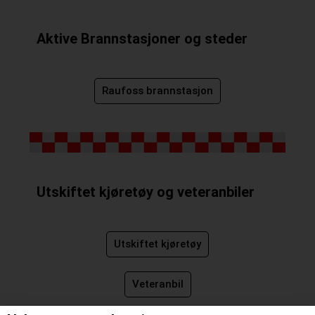
Aktive Brannstasjoner og steder
Raufoss brannstasjon
Utskiftet kjøretøy og veteranbiler
Utskiftet kjøretøy
Veteranbil