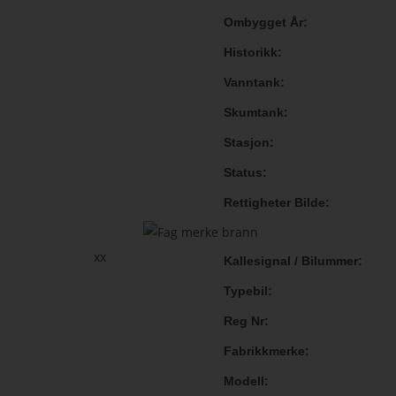
Ombygget År
Historikk
Vanntank
Skumtank
Stasjon
Status
Rettigheter Bilde
xx
Kallesignal / Bilummer
Typebil
Reg Nr
Fabrikkmerke
Modell