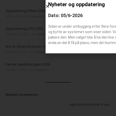
Nyheter og oppdatering
Oppdatering Påske 2026
Dato: 05/6-2026
APRIL 2, 2026
/
0 COMMENTS
Siden er under ombygging etter flere for
Oppdatering 27/2 2026
og bytte av systemet som viser siden. Valg
FEBRUAR 27, 2026
/
0 COMMENTS
pakere den. Men valget blw å ha den live 
enda en del å få på plass, men det komm
Norsk Ukrainsk brann- og ambulansestøtte
JANUAR 14, 2026
/
0 COMMENTS
Første oppdateringen 2026
JANUAR 13, 2026
/
0 COMMENTS
Recent Comments
Ingen kommentarer å vise.