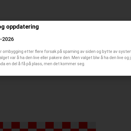
og oppdatering
Brannstasjon
6-2026
er ombygging etter flere forsøk på spaming av siden og bytte av syst
Valget var å ha den live eller pakere den. Men valget blw å ha den live o
nda en del å få på plass, men det kommer seg.