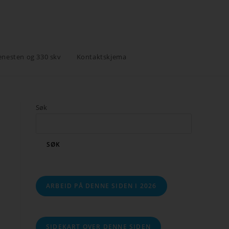
enesten og 330 skv
Kontaktskjema
Søk
SØK
ARBEID PÅ DENNE SIDEN I 2026
SIDEKART OVER DENNE SIDEN