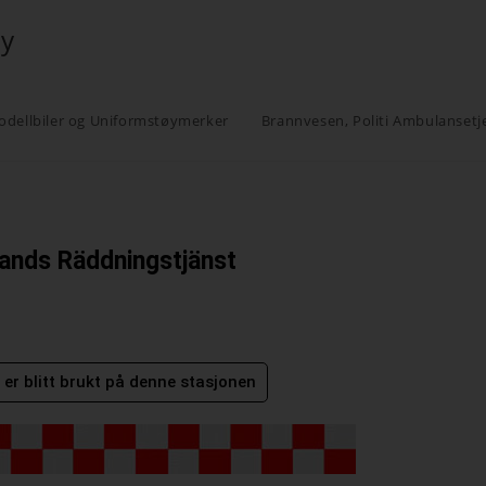
øy
odellbiler og Uniformstøymerker
Brannvesen, Politi Ambulansetj
ands Räddningstjänst
er blitt brukt på denne stasjonen