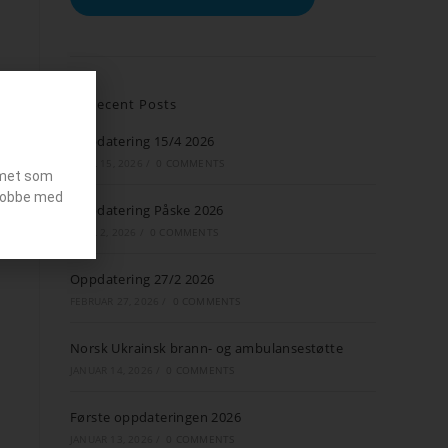
Recent Posts
Oppdatering 15/4 2026
APRIL 15, 2026
/
0 COMMENTS
emet som
g jobbe med
Oppdatering Påske 2026
APRIL 2, 2026
/
0 COMMENTS
Oppdatering 27/2 2026
FEBRUAR 27, 2026
/
0 COMMENTS
Norsk Ukrainsk brann- og ambulansestøtte
JANUAR 14, 2026
/
0 COMMENTS
Første oppdateringen 2026
JANUAR 13, 2026
/
0 COMMENTS