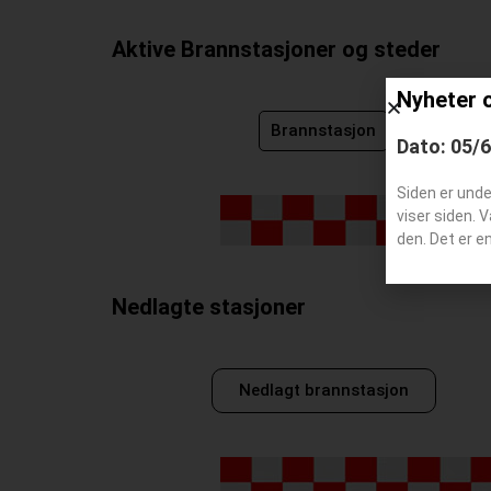
Aktive Brannstasjoner og steder
Nyheter 
Brannstasjon
Dato: 05/
Siden er und
viser siden. 
den. Det er e
Nedlagte stasjoner
Nedlagt brannstasjon