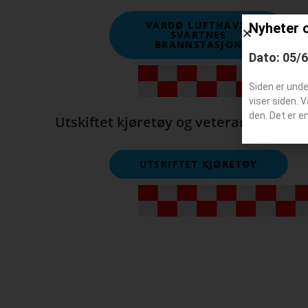
VARDØ LUFTHAVN,
Nyheter 
SVARTNES
BRANNSTASJON
Dato: 05/
Siden er und
viser siden. 
den. Det er e
Utskiftet kjøretøy og veteranbiler
UTSKIFTET KJØRETØY