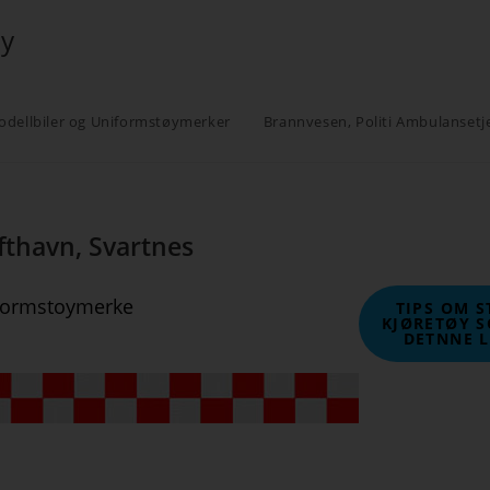
øy
odellbiler og Uniformstøymerker
Brannvesen, Politi Ambulansetj
fthavn, Svartnes
formstoymerke
TIPS OM 
KJØRETØY S
DETNNE 