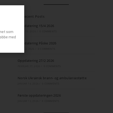
Recent Posts
Oppdatering 15/4 2026
APRIL 15, 2026
/
0 COMMENTS
emet som
g jobbe med
Oppdatering Påske 2026
APRIL 2, 2026
/
0 COMMENTS
Oppdatering 27/2 2026
FEBRUAR 27, 2026
/
0 COMMENTS
Norsk Ukrainsk brann- og ambulansestøtte
JANUAR 14, 2026
/
0 COMMENTS
Første oppdateringen 2026
JANUAR 13, 2026
/
0 COMMENTS