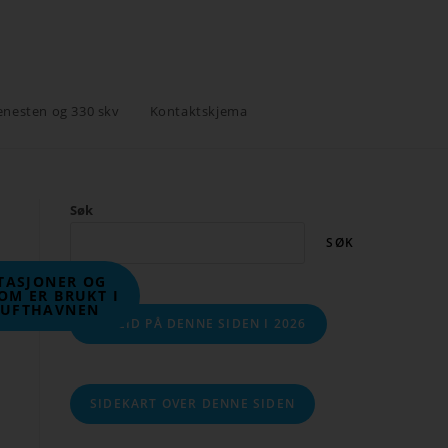
enesten og 330 skv
Kontaktskjema
Søk
SØK
STASJONER OG
OM ER BRUKT I
LUFTHAVNEN
ARBEID PÅ DENNE SIDEN I 2026
SIDEKART OVER DENNE SIDEN