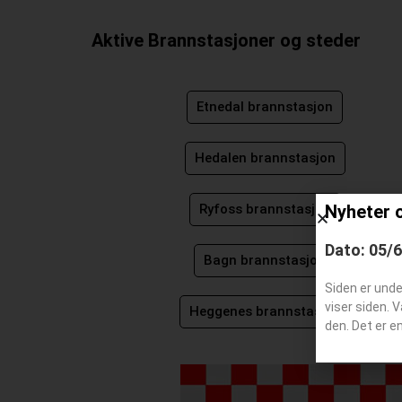
Aktive Brannstasjoner og steder
Etnedal brannstasjon
Hedalen brannstasjon
Nyheter 
Ryfoss brannstasjon
Dato: 05/
Bagn brannstasjon
Siden er und
viser siden. 
Heggenes brannstasjon
den. Det er e