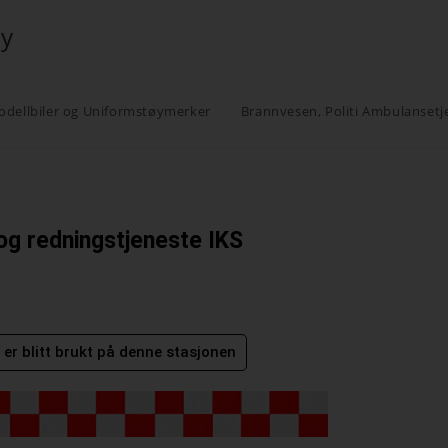
øy
odellbiler og Uniformstøymerker
Brannvesen, Politi Ambulansetj
og redningstjeneste IKS
er blitt brukt på denne stasjonen