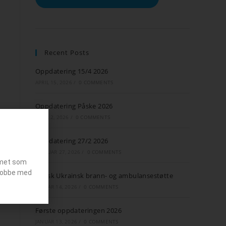
Recent Posts
Oppdatering 15/4 2026
APRIL 15, 2026
/
0 COMMENTS
Oppdatering Påske 2026
APRIL 2, 2026
/
0 COMMENTS
Oppdatering 27/2 2026
FEBRUAR 27, 2026
/
0 COMMENTS
emet som
g jobbe med
Norsk Ukrainsk brann- og ambulansestøtte
JANUAR 14, 2026
/
0 COMMENTS
Første oppdateringen 2026
JANUAR 13, 2026
/
0 COMMENTS