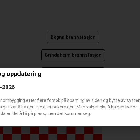
Begna brannstasjon
Grindaheim brannstasjon
og oppdatering
Beitostølen brannstasjon
6-2026
Røn brannstasjon
er ombygging etter flere forsøk på spaming av siden og bytte av syst
Valget var å ha den live eller pakere den. Men valget blw å ha den live o
nda en del å få på plass, men det kommer seg.