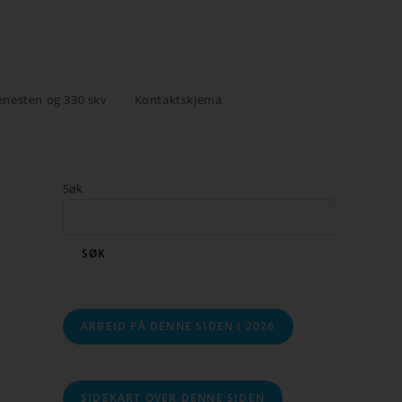
enesten og 330 skv
Kontaktskjema
Søk
SØK
ARBEID PÅ DENNE SIDEN I 2026
SIDEKART OVER DENNE SIDEN