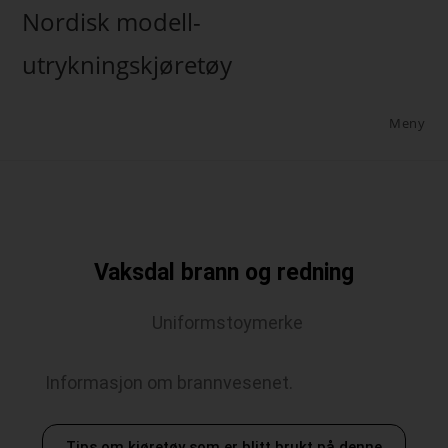
Nordisk modell-
utrykningskjøretøy
Meny
Vaksdal brann og redning
Uniformstoymerke
Informasjon om brannvesenet.
Tips om kjøretøy som er blitt brukt på denne