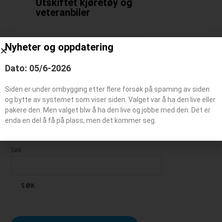
Utskiftet kjøretøy og
veteranbiler
Nyheter og oppdatering
Utskiftet kjøretøy
Dato: 05/6-2026
Veteranbil
Siden er under ombygging etter flere forsøk på spaming av siden
og bytte av systemet som viser siden. Valget var å ha den live eller
pakere den. Men valget blw å ha den live og jobbe med den. Det er
enda en del å få på plass, men det kommer seg.
Søk
SØK