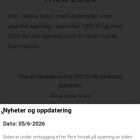
Info: Denne siden med undersider viser
utskiftet kjøretøy i perioden 1950 til og med
2020 for alle kjøretøy som er brukt i Lurøy
brannvesen.
Tips av kjøretøy som er blitt brukt på denne
stasjonen
Nyheter og oppdatering
Dato: 05/6-2026
Søk
Siden er under ombygging etter flere forsøk på spaming av siden
SØK