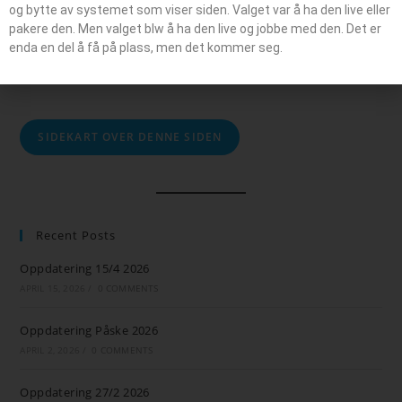
og bytte av systemet som viser siden. Valget var å ha den live eller
pakere den. Men valget blw å ha den live og jobbe med den. Det er
enda en del å få på plass, men det kommer seg.
ARBEID PÅ DENNE SIDEN I 2026
SIDEKART OVER DENNE SIDEN
Recent Posts
Oppdatering 15/4 2026
APRIL 15, 2026
/
0 COMMENTS
Oppdatering Påske 2026
APRIL 2, 2026
/
0 COMMENTS
Oppdatering 27/2 2026