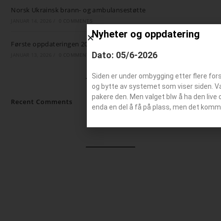
Norsk Ukrainsk brann- og ambulansestøtte
JANUAR 14, 2026
/
0 COMMENTS
Nyheter og oppdatering
Første oppdateringen 2026
Dato: 05/6-2026
JANUAR 13, 2026
/
0 COMMENTS
Siden er under ombygging etter flere for
og bytte av systemet som viser siden. Valg
pakere den. Men valget blw å ha den live 
Recent Comments
enda en del å få på plass, men det komm
Ingen kommentarer å vise.