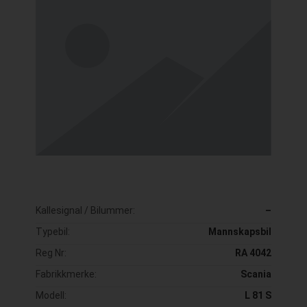
Kallesignal / Bilummer:
–
Typebil:
Mannskapsbil
Reg Nr:
RA 4042
Fabrikkmerke:
Scania
Modell:
L 81 S