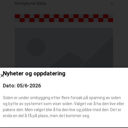
Rettigheter Bilde:
–
Nyheter og oppdatering
Dato: 05/6-2026
Siden er under ombygging etter flere forsøk på spaming av siden
og bytte av systemet som viser siden. Valget var å ha den live eller
Kallesignal / Bilummer:
–
pakere den. Men valget blw å ha den live og jobbe med den. Det er
enda en del å få på plass, men det kommer seg.
Typebil:
Høyderdskap
Reg Nr:
YC 1095