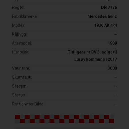
Reg Nr:
DH 7776
Fabrikkmerke:
Mercedes benz
Modell:
1936 AK 4×4
Påbygg:
–
Års modell:
1989
Historikk:
Tidligere nr BV 3. solgt til
Lurøy kommune i 2017
Vanntank:
3000
Skumtank:
–
Stasjon:
–
Status:
–
Rettigheter Bilde:
–