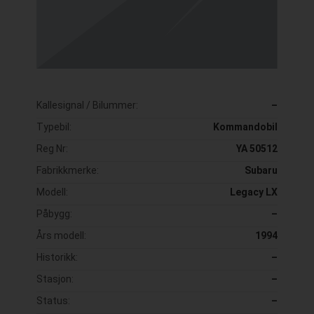
Kallesignal / Bilummer:
–
Typebil:
Kommandobil
Reg Nr:
YA 50512
Fabrikkmerke:
Subaru
Modell:
Legacy LX
Påbygg:
–
Års modell:
1994
Historikk:
–
Stasjon:
–
Status:
–