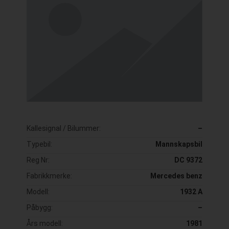
Kallesignal / Bilummer:
–
Typebil:
Mannskapsbil
Reg Nr:
DC 9372
Fabrikkmerke:
Mercedes benz
Modell:
1932 A
Påbygg:
–
Års modell:
1981