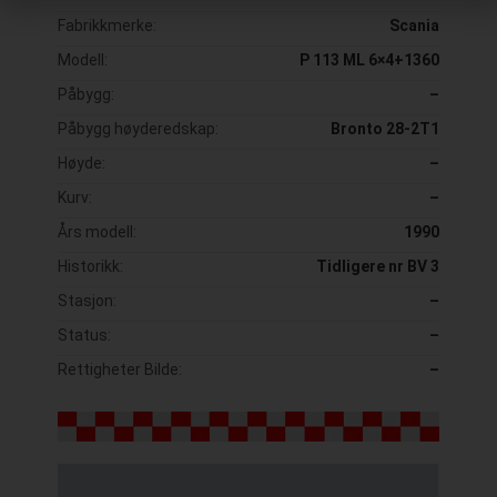
Fabrikkmerke:
Scania
Modell:
P 113 ML 6×4+1360
Påbygg:
–
Påbygg høyderedskap:
Bronto 28-2T1
Høyde:
–
Kurv:
–
Års modell:
1990
Historikk:
Tidligere nr BV 3
Stasjon:
–
Status:
–
Rettigheter Bilde:
–