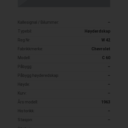
Kallesignal / Bilummer:
–
Typebil:
Høyderdskap
Reg Nr:
W 42
Fabrikkmerke:
Chevrolet
Modell:
C 60
Påbygg:
–
Påbygg høyderedskap:
–
Høyde:
–
Kurv:
–
Års modell:
1963
Historikk:
–
Stasjon:
–