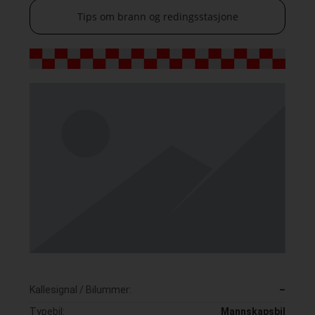
Tips om brann og redingsstasjone
Kallesignal / Bilummer:
–
Typebil:
Mannskapsbil