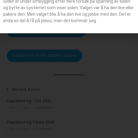
Siden er under ombygging etter flere forsøk på spaming av siden
SØK
og bytte av systemet som viser siden. Valget var å ha den live eller
pakere den. Men valget blw å ha den live og jobbe med den. Det er
enda en del å få på plass, men det kommer seg.
ARBEID PÅ DENNE SIDEN I 2026
SIDEKART OVER DENNE SIDEN
Recent Posts
Oppdatering 15/4 2026
APRIL 15, 2026
/
0 COMMENTS
Oppdatering Påske 2026
APRIL 2, 2026
/
0 COMMENTS