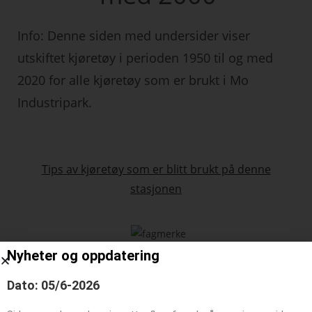
Info: Denne siden med undersider viser
utskiftet kjøretøy i perioden 1950 til og med
2020 for alle kjøretøy som er brukt i Mo
Industripark.
Tips av kjøretøy som er blitt brukt på denne
stasjonen
Nyheter og oppdatering
Dato: 05/6-2026
Søk