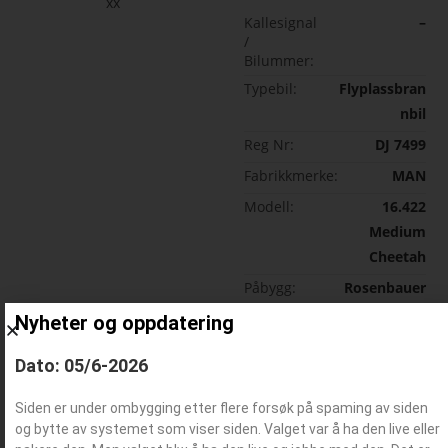
xx
Kallesignal
–
/
Bilummer:
Typebil:
Flyplassbran
nbil
Reg Nr:
DJ 7499
Fabrikkmerke:
MAN
Modell:
16.422
Medium
Cheetah
Påbygg:
Rosenbauer
Internationa
Nyheter og oppdatering
l
Dato: 05/6-2026
Års
1984
modell:
Siden er under ombygging etter flere forsøk på spaming av siden
Historikk:
–
og bytte av systemet som viser siden. Valget var å ha den live eller
Vanntank:
–