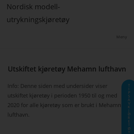
Nordisk modell-
utrykningskjøretøy
Meny
Utskiftet kjøretøy Mehamn lufthavn
Info: Denne siden med undersider viser
T
I
P
utskiftet kjøretøy i perioden 1950 til og med
S
A
V
2020 for alle kjøretøy som er brukt i Mehamn
K
J
lufthavn.
Ø
R
E
T
Ø
Y