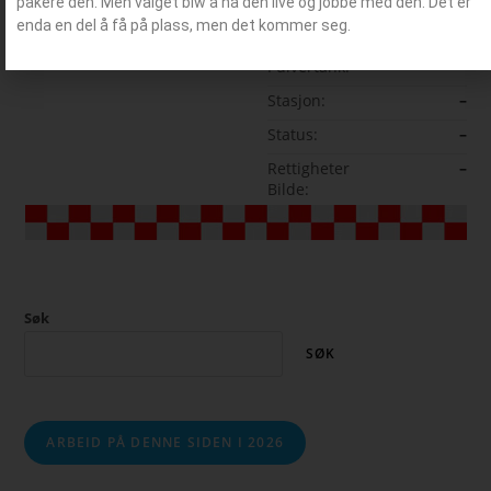
pakere den. Men valget blw å ha den live og jobbe med den. Det er
enda en del å få på plass, men det kommer seg.
Skumtank:
–
Pulvertank:
–
Stasjon:
–
Status:
–
Rettigheter
–
Bilde:
Søk
SØK
ARBEID PÅ DENNE SIDEN I 2026