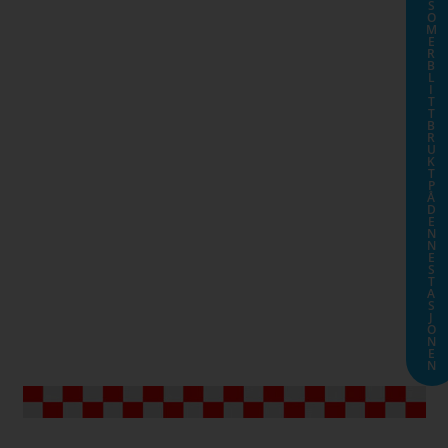
S
O
M
E
R
B
L
I
T
T
B
R
U
K
T
P
Å
D
E
N
N
E
S
T
A
S
J
O
N
E
N