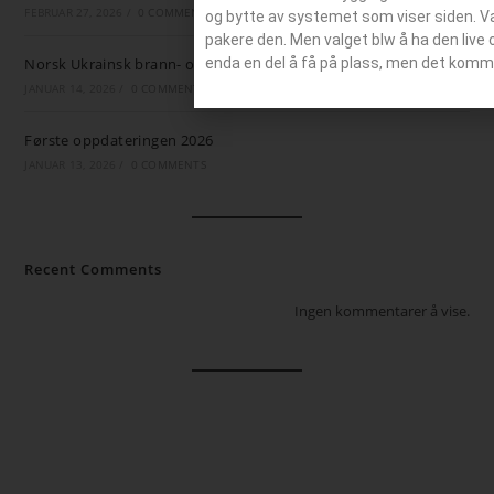
FEBRUAR 27, 2026
/
0 COMMENTS
og bytte av systemet som viser siden. Valg
pakere den. Men valget blw å ha den live 
enda en del å få på plass, men det komm
Norsk Ukrainsk brann- og ambulansestøtte
JANUAR 14, 2026
/
0 COMMENTS
Første oppdateringen 2026
JANUAR 13, 2026
/
0 COMMENTS
Recent Comments
Ingen kommentarer å vise.