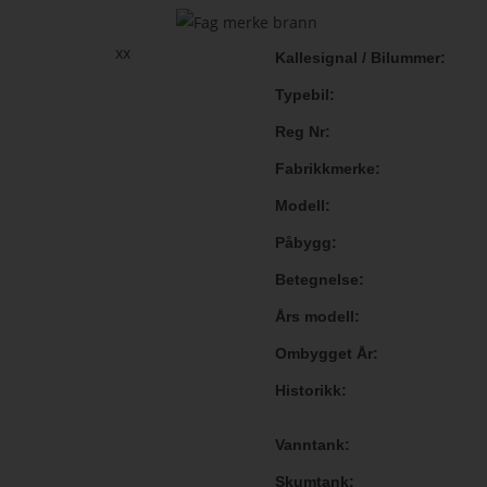
xx
Kallesignal / Bilummer
Typebil
Reg Nr
Fabrikkmerke
Modell
Påbygg
Betegnelse
Års modell
Ombygget År
Historikk
Vanntank
Skumtank