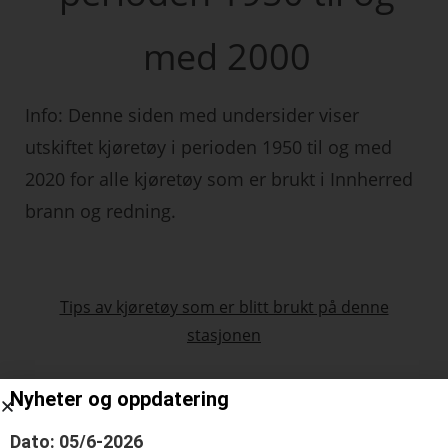
med 2000
Info: Denne siden med undersider viser
utskiftet kjøretøy i perioden 1950 til og med
2020 for alle kjøretøy som er brukt i Innherred
brann og redning.
Tips av kjøretøy som er blitt brukt på denne
stasjonen
Nyheter og oppdatering
Dato: 05/6-2026