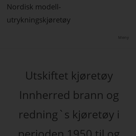
Nordisk modell-
utrykningskjøretøy
Meny
Utskiftet kjøretøy
Innherred brann og
redning`s kjøretøy i
perioden 1950 til og