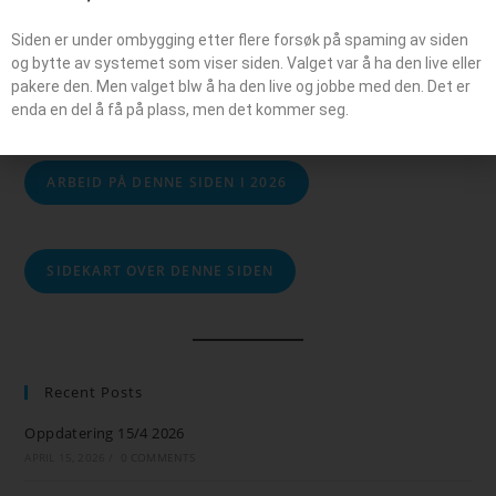
Siden er under ombygging etter flere forsøk på spaming av siden
Søk
og bytte av systemet som viser siden. Valget var å ha den live eller
pakere den. Men valget blw å ha den live og jobbe med den. Det er
SØK
enda en del å få på plass, men det kommer seg.
ARBEID PÅ DENNE SIDEN I 2026
SIDEKART OVER DENNE SIDEN
Recent Posts
Oppdatering 15/4 2026
APRIL 15, 2026
/
0 COMMENTS