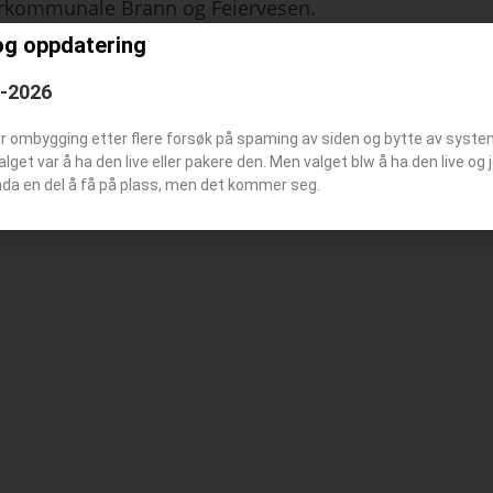
terkommunale Brann og Feiervesen.
og oppdatering
6-2026
er blitt brukt på denne stasjonen
er ombygging etter flere forsøk på spaming av siden og bytte av syst
Valget var å ha den live eller pakere den. Men valget blw å ha den live o
nda en del å få på plass, men det kommer seg.