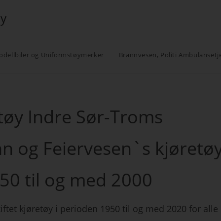
øy
odellbiler og Uniformstøymerker
Brannvesen, Politi Ambulansetj
etøy Indre Sør-Troms
 og Feiervesen`s kjøretø
950 til og med 2000
ftet kjøretøy i perioden 1950 til og med 2020 for alle