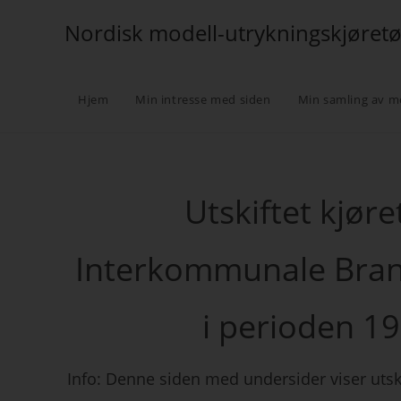
Nordisk modell-utrykningskjøret
Hjem
Min intresse med siden
Min samling av m
Utskiftet kjør
Interkommunale Brann
i perioden 1
Info: Denne siden med undersider viser utski