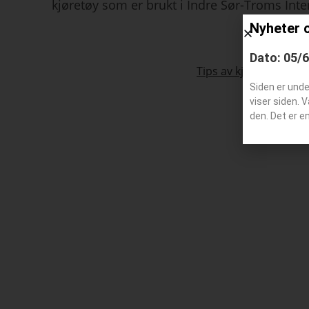
kjøretøy som er brukt i Indre Sør-Troms In
Nyheter 
Dato: 05/
Tips av kjøretøy som 
Siden er und
viser siden. 
den. Det er e