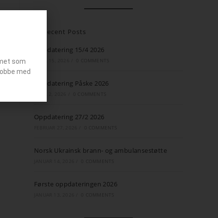
Recent Posts
Oppdatering 15/4 2026
APRIL 15, 2026
/
0 COMMENTS
emet som
g jobbe med
Oppdatering Påske 2026
APRIL 2, 2026
/
0 COMMENTS
Oppdatering 27/2 2026
FEBRUAR 27, 2026
/
0 COMMENTS
Norsk Ukrainsk brann- og ambulansestøtte
JANUAR 14, 2026
/
0 COMMENTS
Første oppdateringen 2026
JANUAR 13, 2026
/
0 COMMENTS