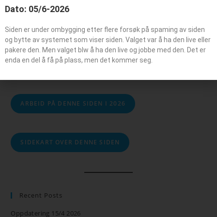
Dato: 05/6-2026
Siden er under ombygging etter flere forsøk på spaming av siden
og bytte av systemet som viser siden. Valget var å ha den live eller
Søk
pakere den. Men valget blw å ha den live og jobbe med den. Det er
enda en del å få på plass, men det kommer seg.
SØK
ARBEID PÅ DENNE SIDEN I 2026
SIDEKART OVER DENNE SIDEN
Recent Posts
Oppdatering 15/4 2026