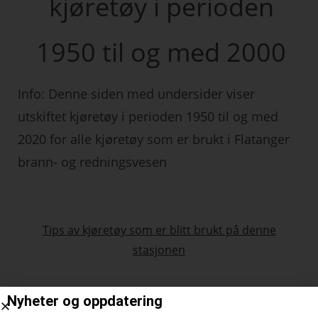
kjøretøy i perioden
1950 til og med 2000
Info: Denne siden med undersider viser
utskiftet kjøretøy i perioden 1950 til og med
2020 for alle kjøretøy som er brukt i Flatanger
brann- og redningsvesen
Tips av kjøretøy som er blitt brukt på denne
stasjonen
Nyheter og oppdatering