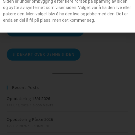
Siden er under ombygging etter flere forsøk på spaming av siden
SØK
og bytte av systemet som viser siden. Valget var å ha den live eller
pakere den. Men valget blw å ha den live og jobbe med den. Det er
enda en del å få på plass, men det kommer seg.
ARBEID PÅ DENNE SIDEN I 2026
SIDEKART OVER DENNE SIDEN
Recent Posts
Oppdatering 15/4 2026
APRIL 15, 2026
/
0 COMMENTS
Oppdatering Påske 2026
APRIL 2, 2026
/
0 COMMENTS