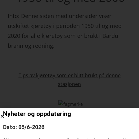
Info: Denne siden med undersider viser
utskiftet kjøretøy i perioden 1950 til og med
2020 for alle kjøretøy som er brukt i Bardu
brann og redning.
Tips av kjøretøy som er blitt brukt på denne
stasjonen
Nyheter og oppdatering
Dato: 05/6-2026
Søk