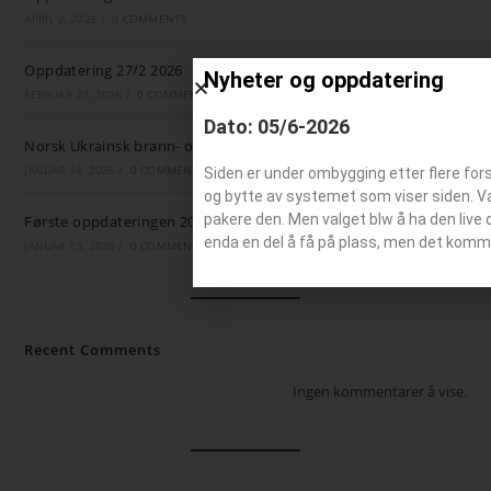
APRIL 2, 2026
/
0 COMMENTS
Oppdatering 27/2 2026
Nyheter og oppdatering
FEBRUAR 27, 2026
/
0 COMMENTS
Dato: 05/6-2026
Norsk Ukrainsk brann- og ambulansestøtte
JANUAR 14, 2026
/
0 COMMENTS
Siden er under ombygging etter flere for
og bytte av systemet som viser siden. Valg
pakere den. Men valget blw å ha den live 
Første oppdateringen 2026
enda en del å få på plass, men det komm
JANUAR 13, 2026
/
0 COMMENTS
Recent Comments
Ingen kommentarer å vise.