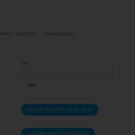
enesten og 330 skv
Kontaktskjema
Søk
SØK
ARBEID PÅ DENNE SIDEN I 2026
SIDEKART OVER DENNE SIDEN