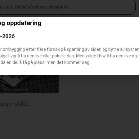
 er blitt brukt på denne stasjonen
og oppdatering
6-2026
er ombygging etter flere forsøk på spaming av siden og bytte av syst
Valget var å ha den live eller pakere den. Men valget blw å ha den live o
nda en del å få på plass, men det kommer seg.
tasjonsbilde