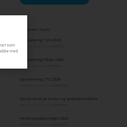
Recent Posts
Oppdatering 15/4 2026
emet som
APRIL 15, 2026
/
0 COMMENTS
g jobbe med
Oppdatering Påske 2026
APRIL 2, 2026
/
0 COMMENTS
Oppdatering 27/2 2026
FEBRUAR 27, 2026
/
0 COMMENTS
Norsk Ukrainsk brann- og ambulansestøtte
JANUAR 14, 2026
/
0 COMMENTS
Første oppdateringen 2026
JANUAR 13, 2026
/
0 COMMENTS