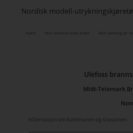
Nordisk modell-utrykningskjøret
Hjem
Min intresse med siden
Min samling av m
Ulefoss brannst
Midt-Telemark Br
Nom
informasjon om kommunen og stasjonen: