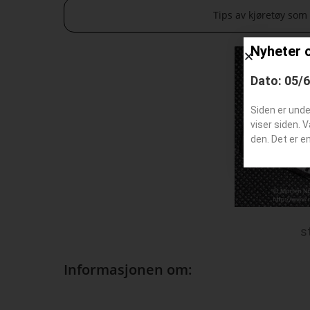
Tips av kjøretøy som
Nyheter 
Dato: 05/
Siden er und
viser siden. 
den. Det er e
s
Informasjonen om: