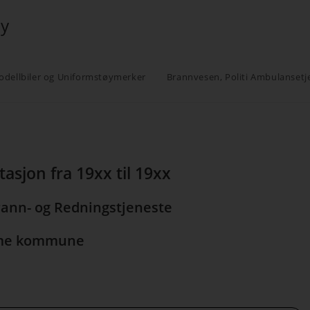
øy
odellbiler og Uniformstøymerker
Brannvesen, Politi Ambulansetj
asjon fra 19xx til 19xx
ann- og Redningstjeneste
e kommune