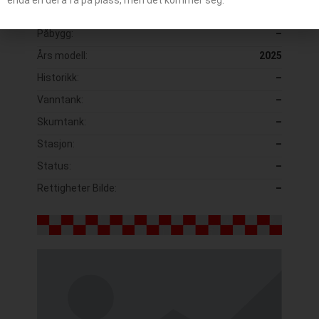
Modell:
P 500
Påbygg:
–
Års modell:
2025
Historikk:
–
Vanntank:
–
Skumtank:
–
Stasjon:
–
Status:
–
Rettigheter Bilde:
–