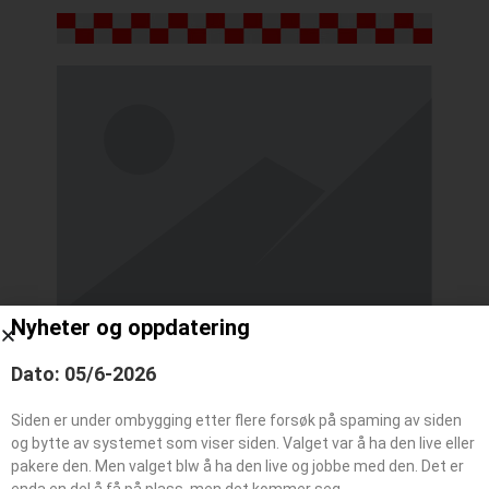
Nyheter og oppdatering
Dato: 05/6-2026
Kallesignal / Bilummer:
D 1.1
Typebil:
Mannskapsbil
Siden er under ombygging etter flere forsøk på spaming av siden
Reg Nr:
AE 66884
og bytte av systemet som viser siden. Valget var å ha den live eller
pakere den. Men valget blw å ha den live og jobbe med den. Det er
Fabrikkmerke:
Scania
enda en del å få på plass, men det kommer seg.