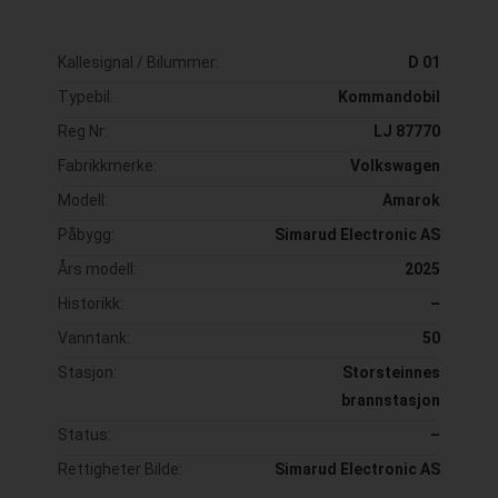
Kallesignal / Bilummer:
D 01
Typebil:
Kommandobil
Reg Nr:
LJ 87770
Fabrikkmerke:
Volkswagen
Modell:
Amarok
Påbygg:
Simarud Electronic AS
Års modell:
2025
Historikk:
–
Vanntank:
50
Stasjon:
Storsteinnes
brannstasjon
Status:
–
Rettigheter Bilde:
Simarud Electronic AS