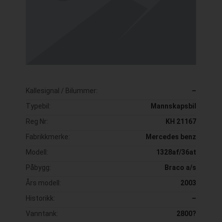
Kallesignal / Bilummer:
–
Typebil:
Mannskapsbil
Reg Nr:
KH 21167
Fabrikkmerke:
Mercedes benz
Modell:
1328af/36at
Påbygg:
Braco a/s
Års modell:
2003
Historikk:
–
Vanntank:
2800?