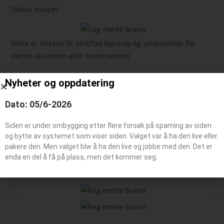
Status stasjon:
Dette er linkene til utskiftet kjøretøy og veteranbiler for
denne stasjonen eller brannvesene
Nyheter og oppdatering
Feie-/tilsynsbil, Administrasjonsbil
Påhengsvogn
Dato: 05/6-2026
Båt typer
Siden er under ombygging etter flere forsøk på spaming av siden
og bytte av systemet som viser siden. Valget var å ha den live eller
pakere den. Men valget blw å ha den live og jobbe med den. Det er
Beredskaps kjøretøy
enda en del å få på plass, men det kommer seg.