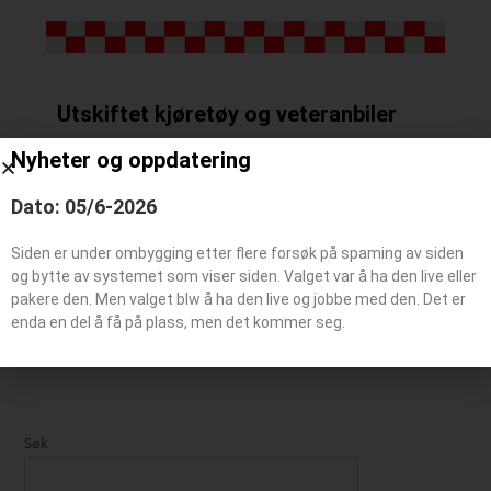
Utskiftet kjøretøy og veteranbiler
Nyheter og oppdatering
Utskiftet kjøretøy
Dato: 05/6-2026
Siden er under ombygging etter flere forsøk på spaming av siden
Veteranbil
og bytte av systemet som viser siden. Valget var å ha den live eller
pakere den. Men valget blw å ha den live og jobbe med den. Det er
enda en del å få på plass, men det kommer seg.
Søk