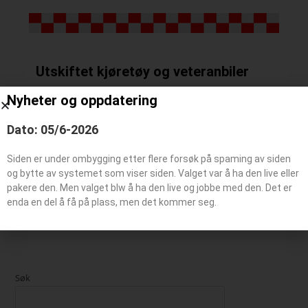
Utskiftet kjøretøy og veteranbiler
Nyheter og oppdatering
Utskiftet kjøretøy
Dato: 05/6-2026
Siden er under ombygging etter flere forsøk på spaming av siden
Veteranbil
og bytte av systemet som viser siden. Valget var å ha den live eller
pakere den. Men valget blw å ha den live og jobbe med den. Det er
enda en del å få på plass, men det kommer seg.
Søk