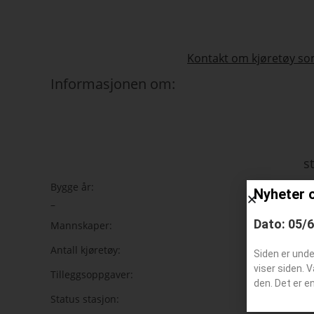
Kontakt om kjøretøy som
Informasjonen om:
s
Bygge år:
Nyheter 
–
Dato: 05/
Mannskaper:
Antall kjøretøy:
Siden er und
viser siden. 
Tilleggsoppgaver:
den. Det er e
Status stasjon: