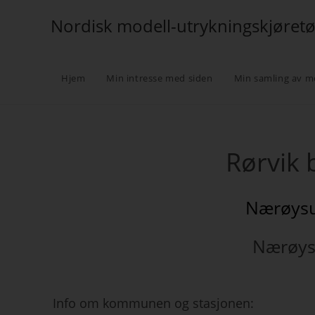
Nordisk modell-utrykningskjøret
Hjem
Min intresse med siden
Min samling av m
Rørvik 
Nærøysu
Nærøy
Info om kommunen og stasjonen: