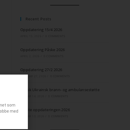
Recent Posts
Oppdatering 15/4 2026
APRIL 15, 2026
/
0 COMMENTS
Oppdatering Påske 2026
APRIL 2, 2026
/
0 COMMENTS
Oppdatering 27/2 2026
FEBRUAR 27, 2026
/
0 COMMENTS
Norsk Ukrainsk brann- og ambulansestøtte
JANUAR 14, 2026
/
0 COMMENTS
emet som
Første oppdateringen 2026
g jobbe med
JANUAR 13, 2026
/
0 COMMENTS