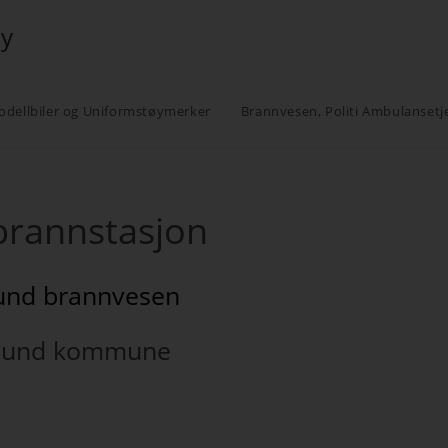
øy
odellbiler og Uniformstøymerker
Brannvesen, Politi Ambulansetj
brannstasjon
nd brannvesen
sund kommune