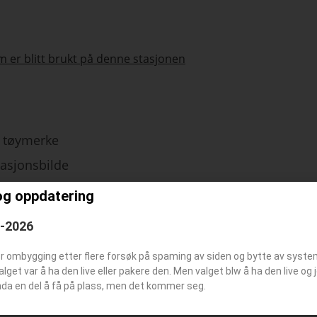
 er blitt brukt på denne stasjonen
tøymerke
tasjonsbilde
og oppdatering
6-2026
–
–
er ombygging etter flere forsøk på spaming av siden og bytte av syst
Valget var å ha den live eller pakere den. Men valget blw å ha den live o
–
nda en del å få på plass, men det kommer seg.
–