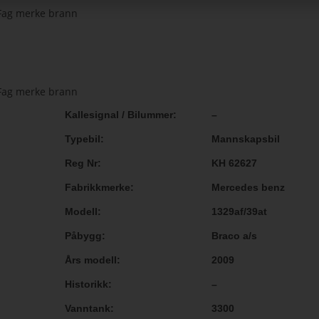
Kallesignal / Bilummer
–
Typebil
Mannskapsbil
Reg Nr
KH 62627
Fabrikkmerke
Mercedes benz
Modell
1329af/39at
Påbygg
Braco a/s
Års modell
2009
Historikk
–
Vanntank
3300