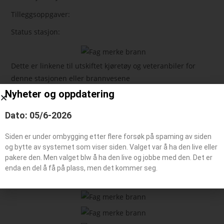
Tilleggsoppgaver:
Status stasjon:
Dette er linkene til utskiftet kjøretøy og veteranbiler for
denne stasjonen eller brannvesene
Nyheter og oppdatering
Feie-/tilsynsbil, Administrasjonsbil
Dato: 05/6-2026
Påhengsvogn
Båt typer
Siden er under ombygging etter flere forsøk på spaming av siden
og bytte av systemet som viser siden. Valget var å ha den live eller
pakere den. Men valget blw å ha den live og jobbe med den. Det er
enda en del å få på plass, men det kommer seg.
Beredskaps kjøretøy