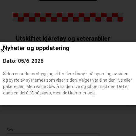
Utskiftet kjøretøy og veteranbiler
Nyheter og oppdatering
Dato: 05/6-2026
Utskiftet kjøretøy
Siden er under ombygging etter flere forsøk på spaming av siden
Veteranbil
og bytte av systemet som viser siden. Valget var å ha den live eller
pakere den. Men valget blw å ha den live og jobbe med den. Det er
enda en del å få på plass, men det kommer seg.
Søk