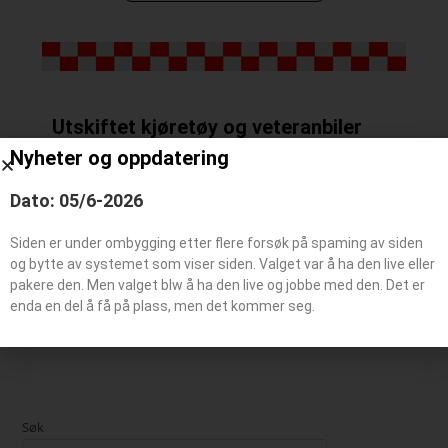
Utskiftet kjøretøy og veteranbiler
Nyheter og oppdatering
Dato: 05/6-2026
Utskiftet kjøretøy
Siden er under ombygging etter flere forsøk på spaming av siden
Veteranbil
og bytte av systemet som viser siden. Valget var å ha den live eller
pakere den. Men valget blw å ha den live og jobbe med den. Det er
enda en del å få på plass, men det kommer seg.
Søk