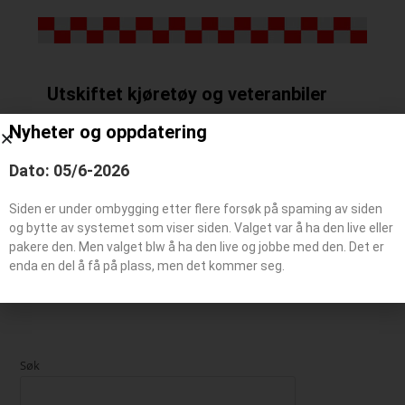
Utskiftet kjøretøy og veteranbiler
Nyheter og oppdatering
Utskiftet kjøretøy
Dato: 05/6-2026
Siden er under ombygging etter flere forsøk på spaming av siden
Veteranbil
og bytte av systemet som viser siden. Valget var å ha den live eller
pakere den. Men valget blw å ha den live og jobbe med den. Det er
enda en del å få på plass, men det kommer seg.
Søk