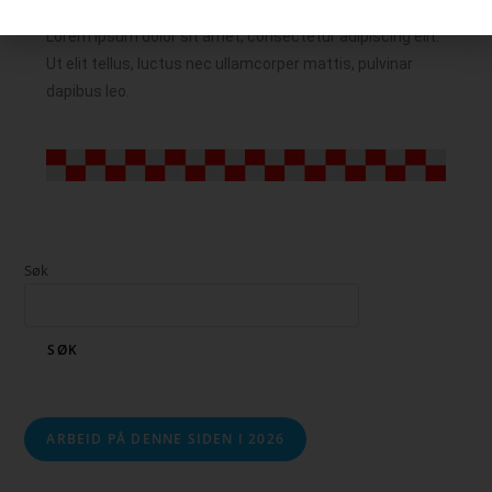
Lorem ipsum dolor sit amet, consectetur adipiscing elit.
Ut elit tellus, luctus nec ullamcorper mattis, pulvinar
dapibus leo.
Søk
SØK
ARBEID PÅ DENNE SIDEN I 2026