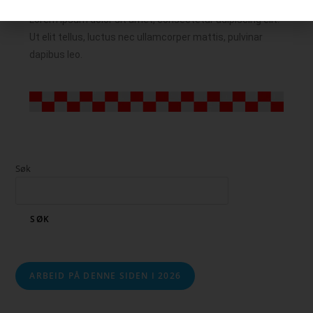
Lorem ipsum dolor sit amet, consectetur adipiscing elit.
Ut elit tellus, luctus nec ullamcorper mattis, pulvinar
dapibus leo.
Søk
SØK
ARBEID PÅ DENNE SIDEN I 2026