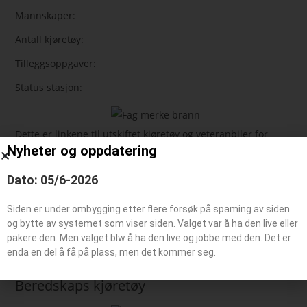
Mannskaper:
Antall kjøretøy:
Tilleggsoppgaver:
Status stasjon:
Dette er linkene til utskiftet kjøretøy og veteranbiler for
Nyheter og oppdatering
denne stasjonen eller brannvesene
Dato: 05/6-2026
Feie-/tilsynsbil, Administrasjonsbil
Siden er under ombygging etter flere forsøk på spaming av siden
Påhengsvogn
og bytte av systemet som viser siden. Valget var å ha den live eller
Båt typer
pakere den. Men valget blw å ha den live og jobbe med den. Det er
enda en del å få på plass, men det kommer seg.
Beredskaps kjøretøy