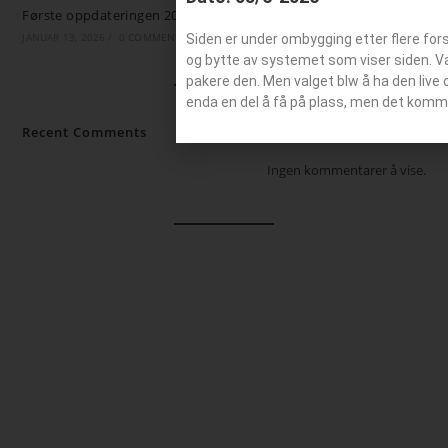
Første oppdateringen 2026
JANUAR 13, 2026
/
0 COMMENTS
Siden er under ombygging etter flere for
og bytte av systemet som viser siden. Valg
pakere den. Men valget blw å ha den live 
enda en del å få på plass, men det komm
Recent Comments
Ingen kommentarer å vise.