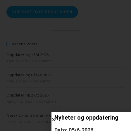
SIDEKART OVER DENNE SIDEN
Recent Posts
Oppdatering 15/4 2026
APRIL 15, 2026
/
0 COMMENTS
Oppdatering Påske 2026
APRIL 2, 2026
/
0 COMMENTS
Oppdatering 27/2 2026
FEBRUAR 27, 2026
/
0 COMMENTS
Norsk Ukrainsk brann- og ambulansestøtte
Nyheter og oppdatering
JANUAR 14, 2026
/
0 COMMENTS
Dato: 05/6-2026