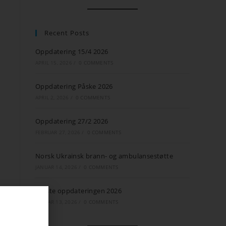
Recent Posts
Oppdatering 15/4 2026
APRIL 15, 2026
/
0 COMMENTS
Oppdatering Påske 2026
APRIL 2, 2026
/
0 COMMENTS
Oppdatering 27/2 2026
FEBRUAR 27, 2026
/
0 COMMENTS
Norsk Ukrainsk brann- og ambulansestøtte
JANUAR 14, 2026
/
0 COMMENTS
Første oppdateringen 2026
JANUAR 13, 2026
/
0 COMMENTS