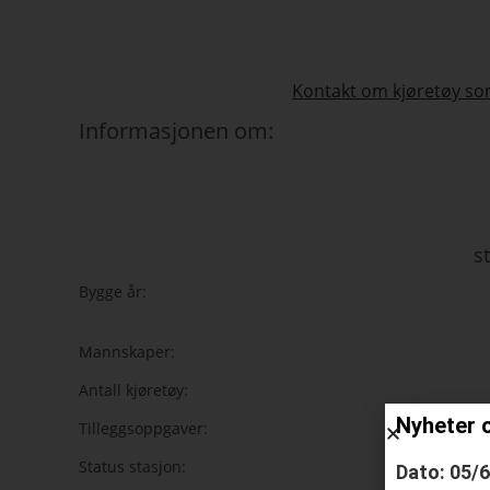
Kontakt om kjøretøy som
Informasjonen om:
s
Bygge år:
Mannskaper:
Antall kjøretøy:
Nyheter 
Tilleggsoppgaver:
Status stasjon:
Dato: 05/