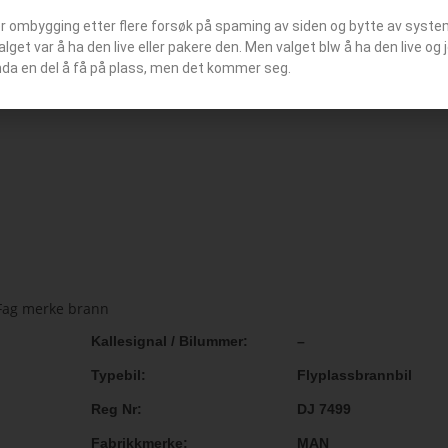
er ombygging etter flere forsøk på spaming av siden og bytte av syst
or denne stasjonen eller brannvesene
Valget var å ha den live eller pakere den. Men valget blw å ha den live o
nda en del å få på plass, men det kommer seg.
Kallesignal / Bilummer
–
Typebil
Flyplassbrannbil
Reg Nr
DJ 7499
Fabrikkmerke
MAN