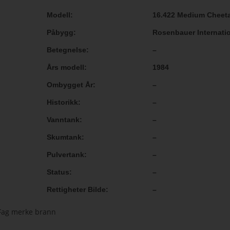
Modell
16.422 Medium Cheet
Påbygg
Rosenbauer Internati
Betegnelse
–
Års modell
1984
Ombygget År
–
Historikk
–
Vanntank
–
Skumtank
–
Pulvertank
–
Status
–
Rettigheter Bilde
–