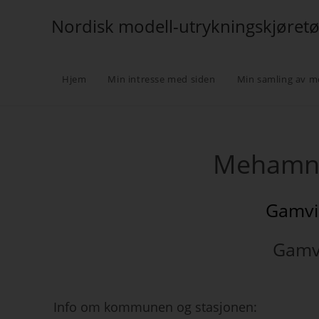
Nordisk modell-utrykningskjøret
Hjem
Min intresse med siden
Min samling av m
Mehamn 
Gamvi
Gamv
Info om kommunen og stasjonen: