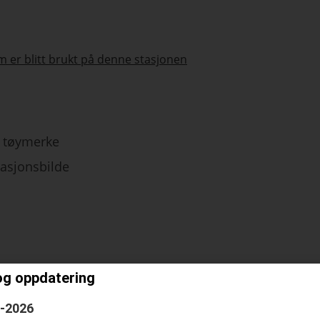
 er blitt brukt på denne stasjonen
tøymerke
tasjonsbilde
og oppdatering
6-2026