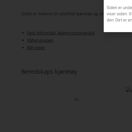
Siden er und
Dette er linkene til utskiftet kjøretøy og veteranbiler f
viser siden. 
den. Det er e
Feie-/tilsynsbil, Administrasjonsbil
Påhengsvogn
Båt typer
Beredskaps kjøretøy
xx