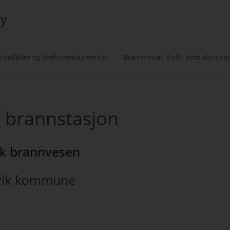
øy
odellbiler og Uniformstøymerker
Brannvesen, Politi Ambulansetj
brannstasjon
k brannvesen
ik kommune