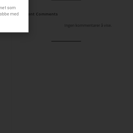
emet som
Recent Comments
g jobbe med
Ingen kommentarer å vise.