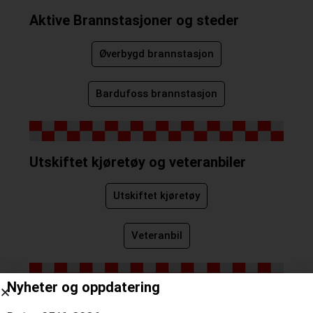
Aktive Brannstasjoner og steder
Øverbygd brannstasjon
Bardufoss brannstasjon
Utskiftet kjøretøy og veteranbiler
Utskiftet kjøretøy
Veteranbil
Nyheter og oppdatering