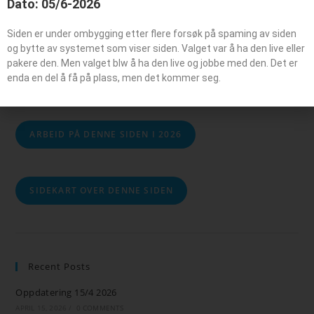
Dato: 05/6-2026
Søk
Siden er under ombygging etter flere forsøk på spaming av siden
og bytte av systemet som viser siden. Valget var å ha den live eller
pakere den. Men valget blw å ha den live og jobbe med den. Det er
SØK
enda en del å få på plass, men det kommer seg.
ARBEID PÅ DENNE SIDEN I 2026
SIDEKART OVER DENNE SIDEN
Recent Posts
Oppdatering 15/4 2026
APRIL 15, 2026
/
0 COMMENTS