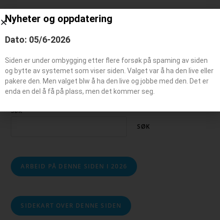
Nyheter og oppdatering
Beredskaps kjøretøy
Dato: 05/6-2026
Siden er under ombygging etter flere forsøk på spaming av siden
og bytte av systemet som viser siden. Valget var å ha den live eller
pakere den. Men valget blw å ha den live og jobbe med den. Det er
enda en del å få på plass, men det kommer seg.
Søk
SØK
ARBEID PÅ DENNE SIDEN I 2026
SIDEKART OVER DENNE SIDEN