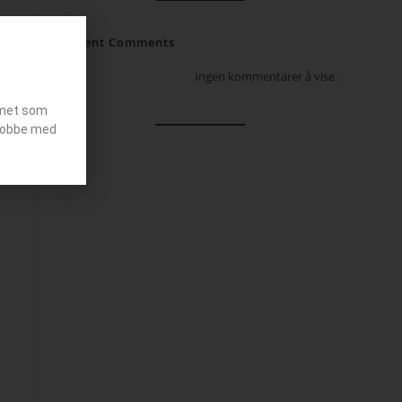
Recent Comments
Ingen kommentarer å vise.
emet som
g jobbe med