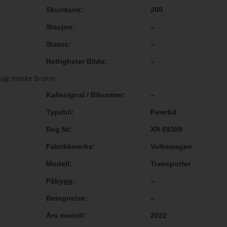
Skumtank
200
Stasjon
–
Status
–
Rettigheter Bilde
–
Kallesignal / Bilummer
–
Typebil
Feierbil
Reg Nr
XR 69359
Fabrikkmerke
Volkswagen
Modell
Transporter
Påbygg
–
Betegnelse
–
Års modell
2022