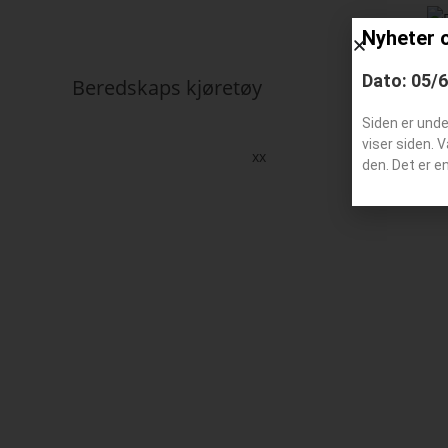
Nyheter 
Dato: 05/
Beredskaps kjøretøy
Siden er und
viser siden. 
xx
den. Det er e