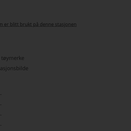
 er blitt brukt på denne stasjonen
tøymerke
tasjonsbilde
–
–
–
–