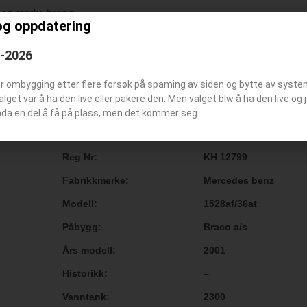
og oppdatering
6-2026
er ombygging etter flere forsøk på spaming av siden og bytte av syst
Valget var å ha den live eller pakere den. Men valget blw å ha den live o
Kallesignal / Bilummer
–
nda en del å få på plass, men det kommer seg.
Typebil
Mannskapsbil
Reg Nr
KH 12799
Fabrikkmerke
Mercedes benz
Modell
1528af/36at
Påbygg
Braco a/s
Års modell
2001
Historikk
–
Vanntank
2300