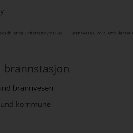
øy
odellbiler og Uniformstøymerker
Brannvesen, Politi Ambulansetj
d brannstasjon
nd brannvesen
sund kommune