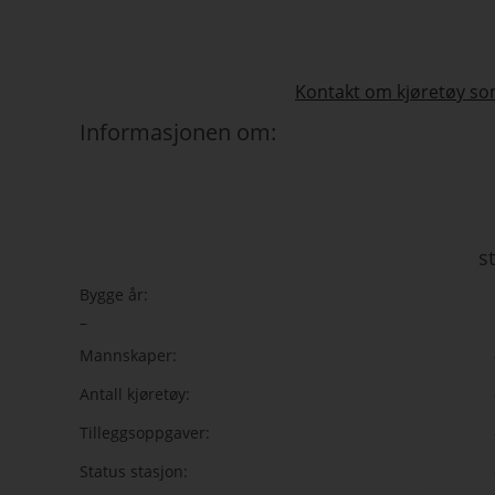
Kontakt om kjøretøy som
Informasjonen om:
s
Bygge år:
–
Mannskaper:
Antall kjøretøy:
Tilleggsoppgaver:
Status stasjon: