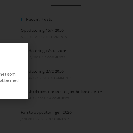
Recent Posts
Oppdatering 15/4 2026
APRIL 15, 2026
/
0 COMMENTS
Oppdatering Påske 2026
APRIL 2, 2026
/
0 COMMENTS
Oppdatering 27/2 2026
emet som
FEBRUAR 27, 2026
/
0 COMMENTS
g jobbe med
Norsk Ukrainsk brann- og ambulansestøtte
JANUAR 14, 2026
/
0 COMMENTS
Første oppdateringen 2026
JANUAR 13, 2026
/
0 COMMENTS