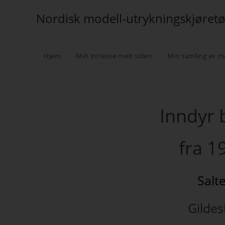
Nordisk modell-utrykningskjøret
Hjem
Min intresse med siden
Min samling av m
Inndyr 
fra 1
Salt
Gilde