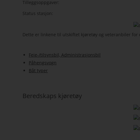
Tilleggsoppgaver:
Status stasjon:
Dette er linkene til utskiftet kjøretøy og veteranbiler f
Feie-/tilsynsbil, Administrasjonsbil
Påhengsvogn
Båt typer
Beredskaps kjøretøy