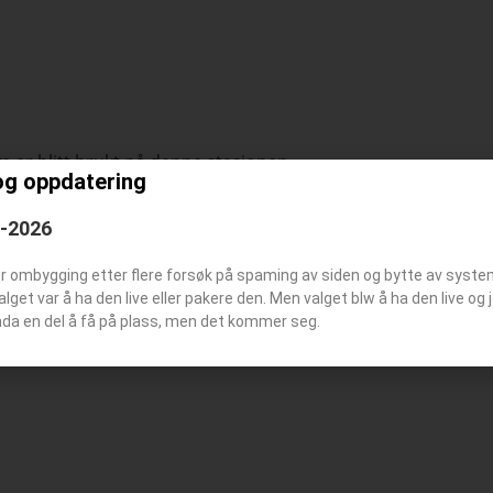
 er blitt brukt på denne stasjonen
og oppdatering
6-2026
er ombygging etter flere forsøk på spaming av siden og bytte av syst
tøymerke
Valget var å ha den live eller pakere den. Men valget blw å ha den live o
nda en del å få på plass, men det kommer seg.
tasjonsbilde