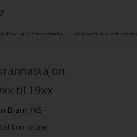
øy
odellbiler og Uniformstøymerker
Brannvesen, Politi Ambulansetj
brannastajon
9xx til 19xx
en Brann IKS
skål kommune