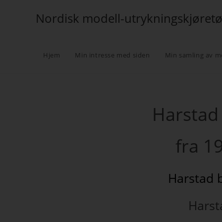
Nordisk modell-utrykningskjøret
Hjem
Min intresse med siden
Min samling av m
Harstad
fra 1
Harstad 
Hars