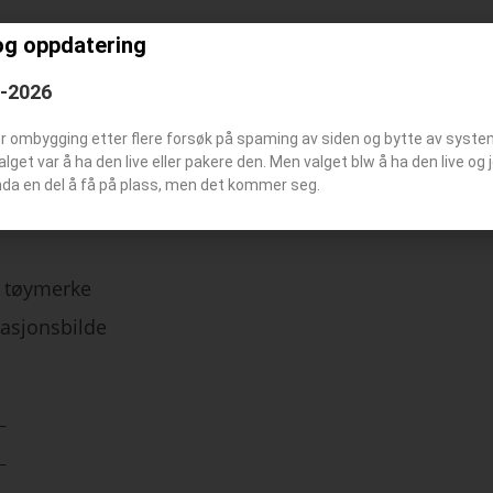
og oppdatering
6-2026
er ombygging etter flere forsøk på spaming av siden og bytte av syst
 er blitt brukt på denne stasjonen
Valget var å ha den live eller pakere den. Men valget blw å ha den live o
nda en del å få på plass, men det kommer seg.
tøymerke
tasjonsbilde
–
–