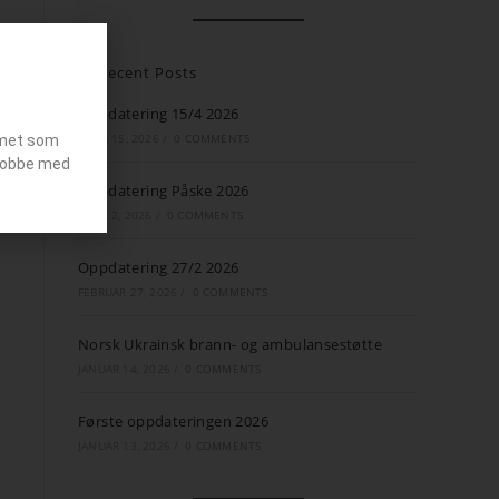
Recent Posts
Oppdatering 15/4 2026
APRIL 15, 2026
/
0 COMMENTS
emet som
g jobbe med
Oppdatering Påske 2026
APRIL 2, 2026
/
0 COMMENTS
Oppdatering 27/2 2026
FEBRUAR 27, 2026
/
0 COMMENTS
Norsk Ukrainsk brann- og ambulansestøtte
JANUAR 14, 2026
/
0 COMMENTS
Første oppdateringen 2026
JANUAR 13, 2026
/
0 COMMENTS