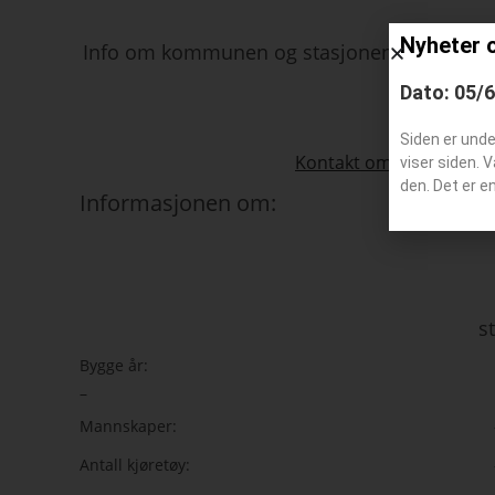
Nyheter 
Info om kommunen og stasjonen:
Dato: 05/
Siden er und
Kontakt om kjøretøy som
viser siden. 
den. Det er e
Informasjonen om:
s
Bygge år:
–
Mannskaper:
Antall kjøretøy: