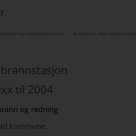
øy
odellbiler og Uniformstøymerker
Brannvesen, Politi Ambulansetj
 brannstasjon
9xx til 2004
brann og redning
tad kommune