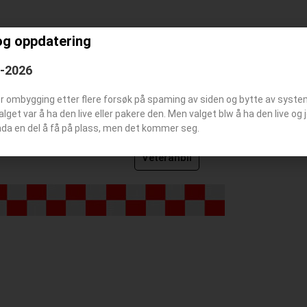
og oppdatering
Hareid brannstasjon
6-2026
er ombygging etter flere forsøk på spaming av siden og bytte av syst
Valget var å ha den live eller pakere den. Men valget blw å ha den live o
nda en del å få på plass, men det kommer seg.
Veteranbil