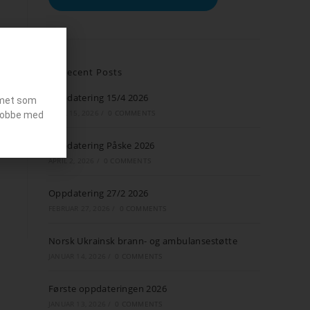
Recent Posts
Oppdatering 15/4 2026
emet som
APRIL 15, 2026
/
0 COMMENTS
g jobbe med
Oppdatering Påske 2026
APRIL 2, 2026
/
0 COMMENTS
Oppdatering 27/2 2026
FEBRUAR 27, 2026
/
0 COMMENTS
Norsk Ukrainsk brann- og ambulansestøtte
JANUAR 14, 2026
/
0 COMMENTS
Første oppdateringen 2026
JANUAR 13, 2026
/
0 COMMENTS