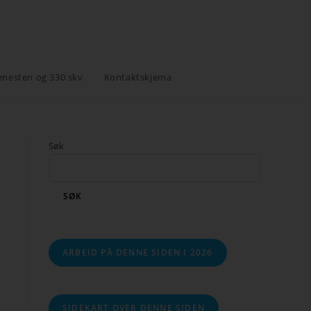
enesten og 330 skv
Kontaktskjema
Søk
SØK
ARBEID PÅ DENNE SIDEN I 2026
SIDEKART OVER DENNE SIDEN