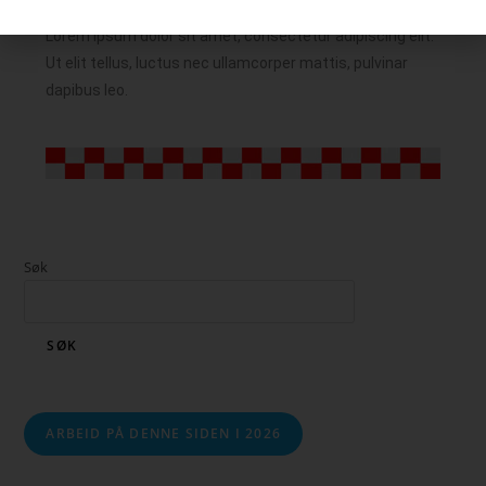
Lorem ipsum dolor sit amet, consectetur adipiscing elit.
Ut elit tellus, luctus nec ullamcorper mattis, pulvinar
dapibus leo.
Søk
SØK
ARBEID PÅ DENNE SIDEN I 2026