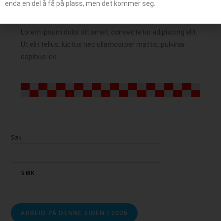
enda en del å få på plass, men det kommer seg.
Lorem ipsum dolor sit amet, consectetur adipiscing elit.
Ut elit tellus, luctus nec ullamcorper mattis, pulvinar
dapibus leo.
Søk
SØK
ARBEID PÅ DENNE SIDEN I 2026