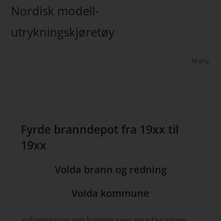
Nordisk modell-
utrykningskjøretøy
Meny
Fyrde branndepot fra 19xx til
19xx
Volda brann og redning
Volda kommune
informasjon om kommunen og stasjonen: