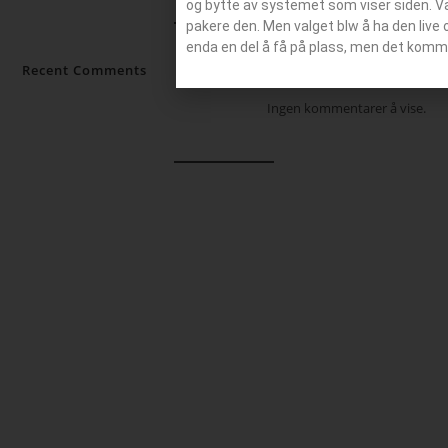
og bytte av systemet som viser siden. Valg
pakere den. Men valget blw å ha den live 
enda en del å få på plass, men det komm
Recent Comments
Ingen kommentarer å vise.