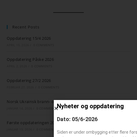
Recent Posts
Oppdatering 15/4 2026
APRIL 15, 2026
/
0 COMMENTS
Oppdatering Påske 2026
APRIL 2, 2026
/
0 COMMENTS
Oppdatering 27/2 2026
FEBRUAR 27, 2026
/
0 COMMENTS
Norsk Ukrainsk brann- og ambulansestøtte
Nyheter og oppdatering
JANUAR 14, 2026
/
0 COMMENTS
Dato: 05/6-2026
Første oppdateringen 2026
JANUAR 13, 2026
/
0 COMMENTS
Siden er under ombygging etter flere for