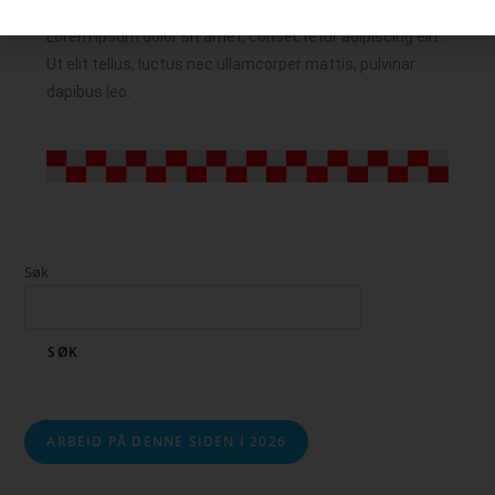
Lorem ipsum dolor sit amet, consectetur adipiscing elit.
Ut elit tellus, luctus nec ullamcorper mattis, pulvinar
dapibus leo.
Søk
SØK
ARBEID PÅ DENNE SIDEN I 2026